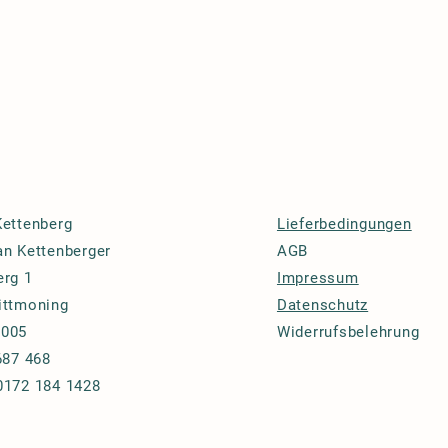
Kettenberg
Lieferbedingungen
an
Kettenberger
AGB
erg 1
Impressum
ittmoning
Datenschutz
-005
Widerrufsbelehrung
687 468
0172 184 1428