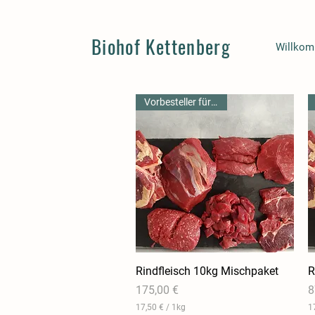
Biohof Kettenberg
Willko
Vorbesteller für 11.04.
Rindfleisch 10kg Mischpaket
Schnellansicht
R
Preis
P
175,00 €
8
17,50 €
/
1kg
1