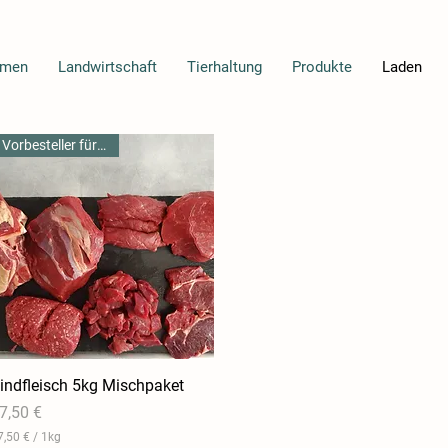
mmen
Landwirtschaft
Tierhaltung
Produkte
Laden
Vorbesteller für 11.04.
indfleisch 5kg Mischpaket
Schnellansicht
reis
7,50 €
7,50 €
/
1kg