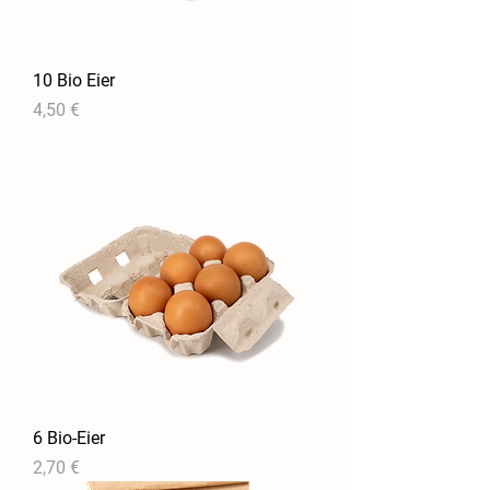
10 Bio Eier
Preis
4,50 €
6 Bio-Eier
Preis
2,70 €