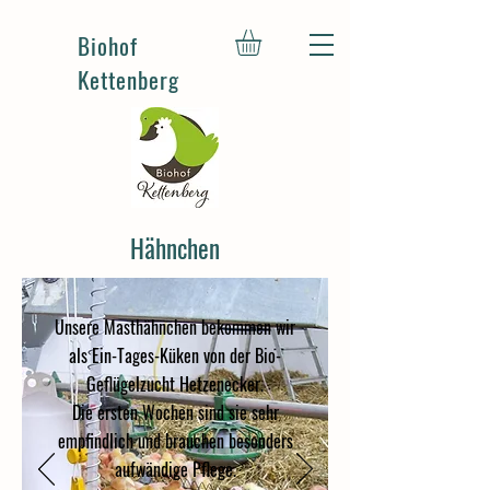
Biohof
Kettenberg
Hähnchen
Unsere Masthähnchen bekommen wir
als Ein-Tages-Küken von der Bio-
Geflügelzucht Hetzenecker.
Die ersten Wochen sind sie sehr
empfindlich und brauchen besonders
aufwändige Pflege.