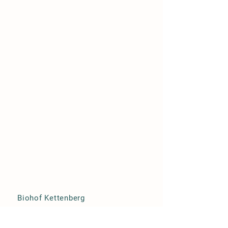
Biohof Kettenberg
Sebastian
Kettenberger
Kettenberg 1